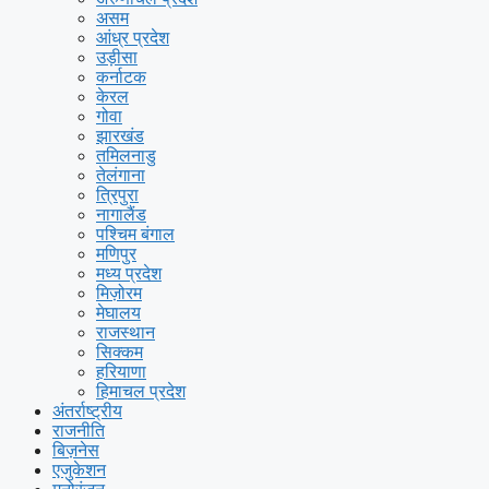
असम
आंध्र प्रदेश
उड़ीसा
कर्नाटक
केरल
गोवा
झारखंड
तमिलनाडु
तेलंगाना
त्रिपुरा
नागालैंड
पश्चिम बंगाल
मणिपुर
मध्य प्रदेश
मिज़ोरम
मेघालय
राजस्थान
सिक्कम
हरियाणा
हिमाचल प्रदेश
अंतर्राष्ट्रीय
राजनीति
बिज़नेस
एजुकेशन