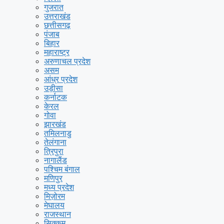
गुजरात
उत्तराखंड
छत्तीसगढ़
पंजाब
बिहार
महाराष्ट्र
अरुणाचल प्रदेश
असम
आंध्र प्रदेश
उड़ीसा
कर्नाटक
केरल
गोवा
झारखंड
तमिलनाडु
तेलंगाना
त्रिपुरा
नागालैंड
पश्चिम बंगाल
मणिपुर
मध्य प्रदेश
मिज़ोरम
मेघालय
राजस्थान
सिक्कम