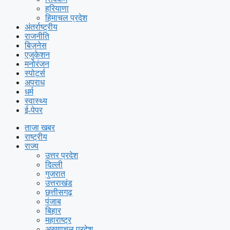
हरियाणा
हिमाचल प्रदेश
अंतर्राष्ट्रीय
राजनीति
बिज़नेस
एजुकेशन
मनोरंजन
स्पोर्ट्स
अपराध
धर्म
स्वास्थ्य
ई-पेपर
ताजा खबर
राष्ट्रीय
राज्य
उत्तर प्रदेश
दिल्ली
गुजरात
उत्तराखंड
छत्तीसगढ़
पंजाब
बिहार
महाराष्ट्र
अरुणाचल प्रदेश