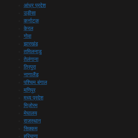
आंध्र प्रदेश
उड़ीसा
कर्नाटक
केरल
गोवा
झारखंड
तमिलनाडु
तेलंगाना
त्रिपुरा
नागालैंड
पश्चिम बंगाल
मणिपुर
मध्य प्रदेश
मिज़ोरम
मेघालय
राजस्थान
सिक्कम
हरियाणा