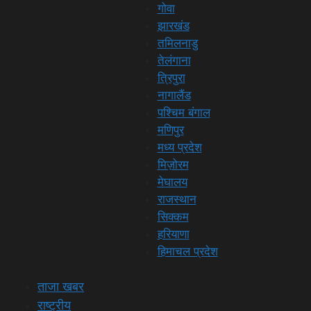
गोवा
झारखंड
तमिलनाडु
तेलंगाना
त्रिपुरा
नागालैंड
पश्चिम बंगाल
मणिपुर
मध्य प्रदेश
मिज़ोरम
मेघालय
राजस्थान
सिक्कम
हरियाणा
हिमाचल प्रदेश
ताजा खबर
राष्ट्रीय