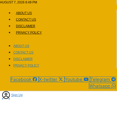
Skip
AUGUST 7, 2026 8:49 PM
to
ABOUT US
content
CONTACT US
DISCLAIMER
PRIVACY POLICY
ABOUT US
CONTACT US
DISCLAIMER
PRIVACY POLICY
Facebook
X-twitter
Youtube
Telegram
Whatsapp
Sign Up