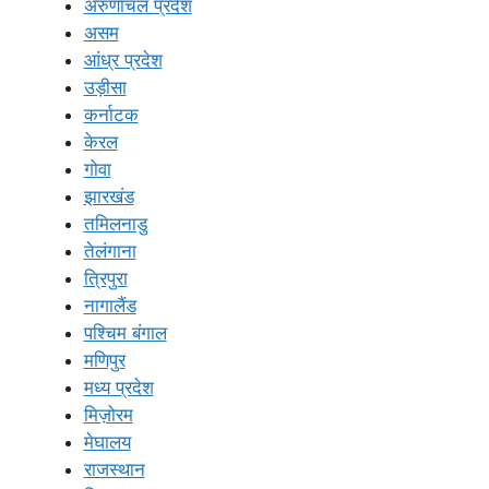
अरुणाचल प्रदेश
असम
आंध्र प्रदेश
उड़ीसा
कर्नाटक
केरल
गोवा
झारखंड
तमिलनाडु
तेलंगाना
त्रिपुरा
नागालैंड
पश्चिम बंगाल
मणिपुर
मध्य प्रदेश
मिज़ोरम
मेघालय
राजस्थान