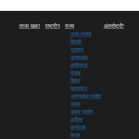
ताजा खबर
राष्ट्रीय
राज्य
अंतर्राष्ट्रीय
राज
उत्तर प्रदेश
दिल्ली
गुजरात
उत्तराखंड
छत्तीसगढ़
पंजाब
बिहार
महाराष्ट्र
अरुणाचल प्रदेश
असम
आंध्र प्रदेश
उड़ीसा
कर्नाटक
केरल