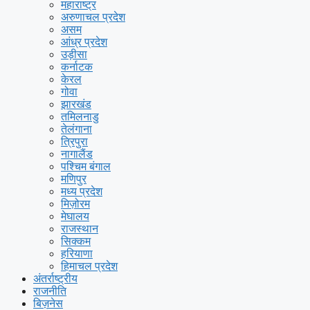
महाराष्ट्र
अरुणाचल प्रदेश
असम
आंध्र प्रदेश
उड़ीसा
कर्नाटक
केरल
गोवा
झारखंड
तमिलनाडु
तेलंगाना
त्रिपुरा
नागालैंड
पश्चिम बंगाल
मणिपुर
मध्य प्रदेश
मिज़ोरम
मेघालय
राजस्थान
सिक्कम
हरियाणा
हिमाचल प्रदेश
अंतर्राष्ट्रीय
राजनीति
बिज़नेस