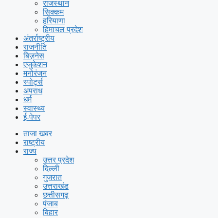
राजस्थान
सिक्कम
हरियाणा
हिमाचल प्रदेश
अंतर्राष्ट्रीय
राजनीति
बिज़नेस
एजुकेशन
मनोरंजन
स्पोर्ट्स
अपराध
धर्म
स्वास्थ्य
ई-पेपर
ताजा खबर
राष्ट्रीय
राज्य
उत्तर प्रदेश
दिल्ली
गुजरात
उत्तराखंड
छत्तीसगढ़
पंजाब
बिहार