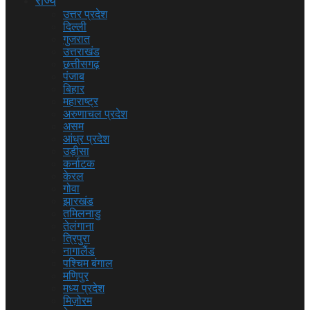
राज्य
उत्तर प्रदेश
दिल्ली
गुजरात
उत्तराखंड
छत्तीसगढ़
पंजाब
बिहार
महाराष्ट्र
अरुणाचल प्रदेश
असम
आंध्र प्रदेश
उड़ीसा
कर्नाटक
केरल
गोवा
झारखंड
तमिलनाडु
तेलंगाना
त्रिपुरा
नागालैंड
पश्चिम बंगाल
मणिपुर
मध्य प्रदेश
मिज़ोरम