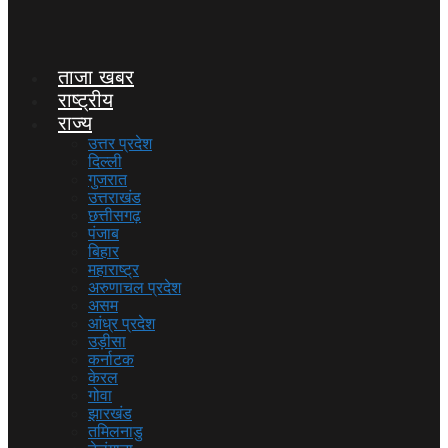
ताजा खबर
राष्ट्रीय
राज्य
उत्तर प्रदेश
दिल्ली
गुजरात
उत्तराखंड
छत्तीसगढ़
पंजाब
बिहार
महाराष्ट्र
अरुणाचल प्रदेश
असम
आंध्र प्रदेश
उड़ीसा
कर्नाटक
केरल
गोवा
झारखंड
तमिलनाडु