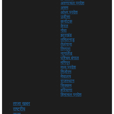
अरुणाचल प्रदेश
असम
आंध्र प्रदेश
उड़ीसा
कर्नाटक
केरल
गोवा
झारखंड
तमिलनाडु
तेलंगाना
त्रिपुरा
नागालैंड
पश्चिम बंगाल
मणिपुर
मध्य प्रदेश
मिज़ोरम
मेघालय
राजस्थान
सिक्कम
हरियाणा
हिमाचल प्रदेश
ताजा खबर
राष्ट्रीय