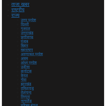
ताजा खबर
राष्ट्रीय
राज्य
उत्तर प्रदेश
दिल्ली
गुजरात
उत्तराखंड
छत्तीसगढ़
पंजाब
बिहार
महाराष्ट्र
अरुणाचल प्रदेश
असम
आंध्र प्रदेश
उड़ीसा
कर्नाटक
केरल
गोवा
झारखंड
तमिलनाडु
तेलंगाना
त्रिपुरा
नागालैंड
पश्चिम बंगाल