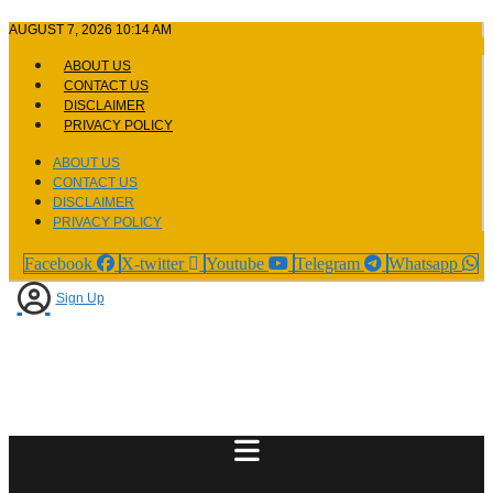
Skip
AUGUST 7, 2026 10:14 AM
to
content
ABOUT US
CONTACT US
DISCLAIMER
PRIVACY POLICY
ABOUT US
CONTACT US
DISCLAIMER
PRIVACY POLICY
Facebook
X-twitter
Youtube
Telegram
Whatsapp
Sign Up