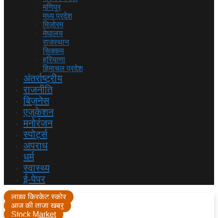
मणिपुर
मध्य प्रदेश
मिज़ोरम
मेघालय
राजस्थान
सिक्कम
हरियाणा
हिमाचल प्रदेश
अंतर्राष्ट्रीय
राजनीति
बिज़नेस
एजुकेशन
मनोरंजन
स्पोर्ट्स
अपराध
धर्म
स्वास्थ्य
ई-पेपर
लाइव क्रिकेट स्कोर
आज की ताजा खबर
Stock Market