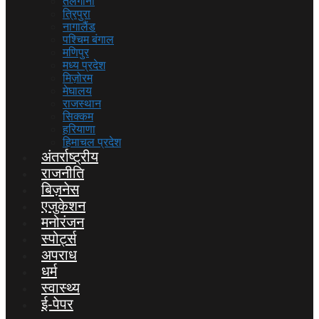
तेलंगाना
त्रिपुरा
नागालैंड
पश्चिम बंगाल
मणिपुर
मध्य प्रदेश
मिज़ोरम
मेघालय
राजस्थान
सिक्कम
हरियाणा
हिमाचल प्रदेश
अंतर्राष्ट्रीय
राजनीति
बिज़नेस
एजुकेशन
मनोरंजन
स्पोर्ट्स
अपराध
धर्म
स्वास्थ्य
ई-पेपर