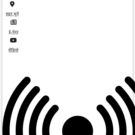
शहर चुनें
ई-पेपर
वीडियो