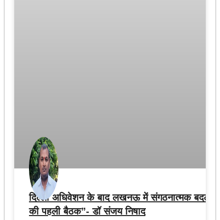
दिल्ली अधिवेशन के बाद लखनऊ में संगठनात्मक बदलाव
की पहली बैठक”- डॉ संजय निषाद