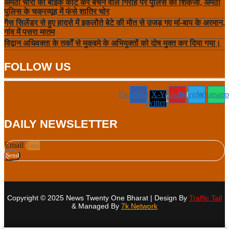
अमेठी चोरी की बाइकें काट कर बेचने वाले गिरोह पर पुलिस का शिकंजा, अमेठी
पुलिस के चक्रव्यूह में फंसे शातिर चोर
गैस सिलेंडर से हुए हादसे में इकलौते बेटे की मौत से उजड़ गए मां-बाप के अरमान,
गांव में पसरा मातम
विद्वान अधिवक्ता के तर्कों से मुकद्दमे के अभियुक्तों को दोष मुक्त कर दिया गया।
FOLLOW US
Facebook
X-
Youtube
Telegram
Whatsapp
twitter
DAILY NEWSLETTER
Email
Send
Copyright © 2025 News Twenty One Bharat | Design By
Traffic Tail
& Managed By
7k Network