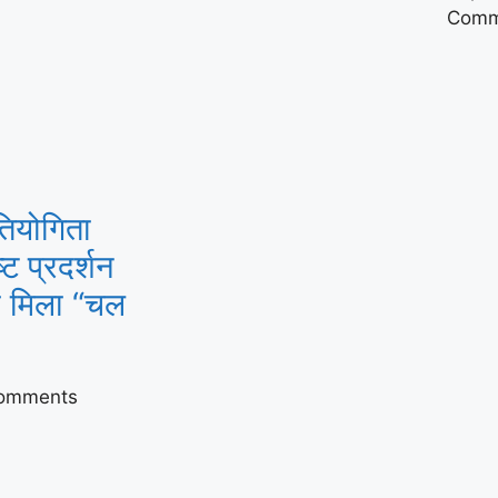
Comm
तियोगिता
्ट प्रदर्शन
को मिला “चल
omments