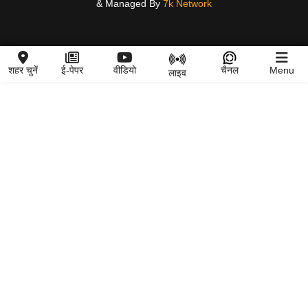
& Managed By
7k Network
शहर चुनें
ई-पेपर
वीडियो
चैनल
Menu
लाइव