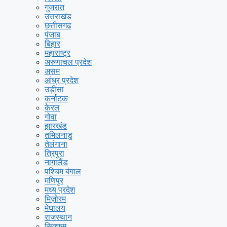
गुजरात
उत्तराखंड
छत्तीसगढ़
पंजाब
बिहार
महाराष्ट्र
अरुणाचल प्रदेश
असम
आंध्र प्रदेश
उड़ीसा
कर्नाटक
केरल
गोवा
झारखंड
तमिलनाडु
तेलंगाना
त्रिपुरा
नागालैंड
पश्चिम बंगाल
मणिपुर
मध्य प्रदेश
मिज़ोरम
मेघालय
राजस्थान
सिक्कम