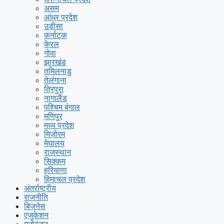
असम
आंध्र प्रदेश
उड़ीसा
कर्नाटक
केरल
गोवा
झारखंड
तमिलनाडु
तेलंगाना
त्रिपुरा
नागालैंड
पश्चिम बंगाल
मणिपुर
मध्य प्रदेश
मिज़ोरम
मेघालय
राजस्थान
सिक्कम
हरियाणा
हिमाचल प्रदेश
अंतर्राष्ट्रीय
राजनीति
बिज़नेस
एजुकेशन