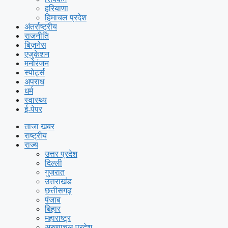
हरियाणा
हिमाचल प्रदेश
अंतर्राष्ट्रीय
राजनीति
बिज़नेस
एजुकेशन
मनोरंजन
स्पोर्ट्स
अपराध
धर्म
स्वास्थ्य
ई-पेपर
ताजा खबर
राष्ट्रीय
राज्य
उत्तर प्रदेश
दिल्ली
गुजरात
उत्तराखंड
छत्तीसगढ़
पंजाब
बिहार
महाराष्ट्र
अरुणाचल प्रदेश