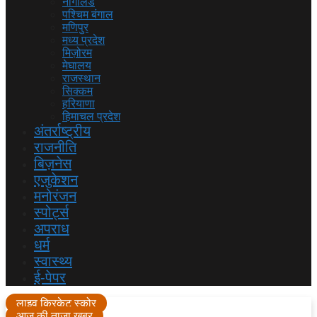
नागालैंड
पश्चिम बंगाल
मणिपुर
मध्य प्रदेश
मिज़ोरम
मेघालय
राजस्थान
सिक्कम
हरियाणा
हिमाचल प्रदेश
अंतर्राष्ट्रीय
राजनीति
बिज़नेस
एजुकेशन
मनोरंजन
स्पोर्ट्स
अपराध
धर्म
स्वास्थ्य
ई-पेपर
लाइव क्रिकेट स्कोर
आज की ताजा खबर