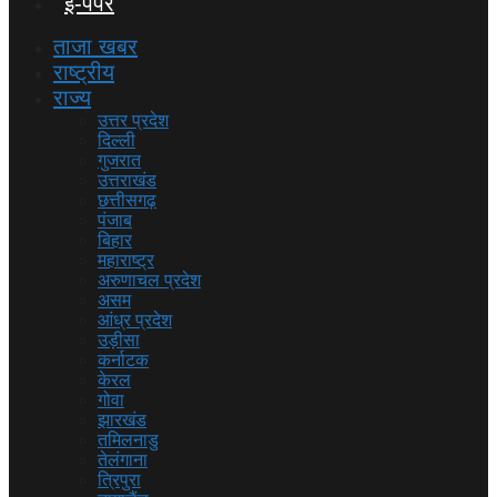
ई-पेपर
ताजा खबर
राष्ट्रीय
राज्य
उत्तर प्रदेश
दिल्ली
गुजरात
उत्तराखंड
छत्तीसगढ़
पंजाब
बिहार
महाराष्ट्र
अरुणाचल प्रदेश
असम
आंध्र प्रदेश
उड़ीसा
कर्नाटक
केरल
गोवा
झारखंड
तमिलनाडु
तेलंगाना
त्रिपुरा