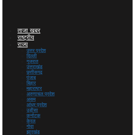
ताजा खबर
राष्ट्रीय
राज्य
उत्तर प्रदेश
दिल्ली
गुजरात
उत्तराखंड
छत्तीसगढ़
पंजाब
बिहार
महाराष्ट्र
अरुणाचल प्रदेश
असम
आंध्र प्रदेश
उड़ीसा
कर्नाटक
केरल
गोवा
झारखंड