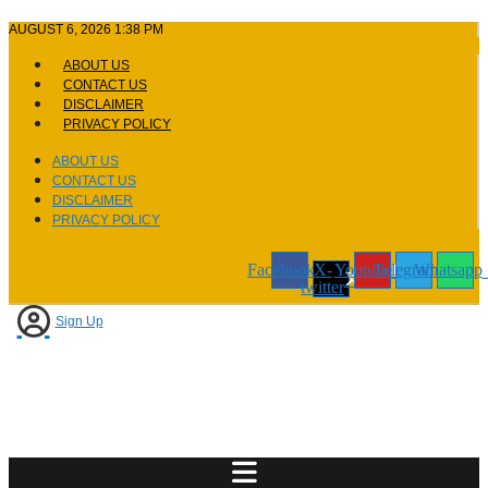
Skip
AUGUST 6, 2026 1:38 PM
to
content
ABOUT US
CONTACT US
DISCLAIMER
PRIVACY POLICY
ABOUT US
CONTACT US
DISCLAIMER
PRIVACY POLICY
Facebook
X-
Youtube
Telegram
Whatsapp
twitter
Sign Up