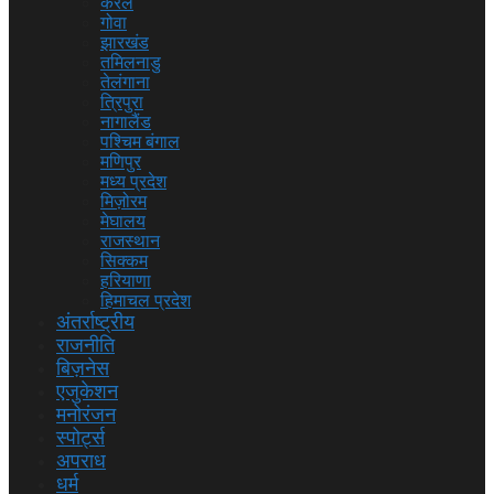
केरल
गोवा
झारखंड
तमिलनाडु
तेलंगाना
त्रिपुरा
नागालैंड
पश्चिम बंगाल
मणिपुर
मध्य प्रदेश
मिज़ोरम
मेघालय
राजस्थान
सिक्कम
हरियाणा
हिमाचल प्रदेश
अंतर्राष्ट्रीय
राजनीति
बिज़नेस
एजुकेशन
मनोरंजन
स्पोर्ट्स
अपराध
धर्म