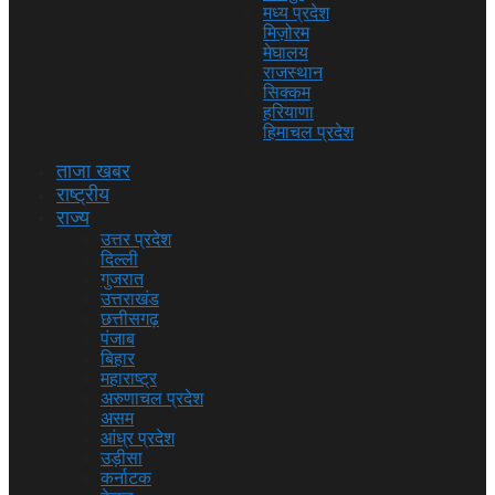
मध्य प्रदेश
मिज़ोरम
मेघालय
राजस्थान
सिक्कम
हरियाणा
हिमाचल प्रदेश
ताजा खबर
राष्ट्रीय
राज्य
उत्तर प्रदेश
दिल्ली
गुजरात
उत्तराखंड
छत्तीसगढ़
पंजाब
बिहार
महाराष्ट्र
अरुणाचल प्रदेश
असम
आंध्र प्रदेश
उड़ीसा
कर्नाटक