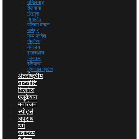
तमिलनाडु
तेलंगाना
त्रिपुरा
नागालैंड
पश्चिम बंगाल
मणिपुर
मध्य प्रदेश
मिज़ोरम
मेघालय
राजस्थान
सिक्कम
हरियाणा
हिमाचल प्रदेश
अंतर्राष्ट्रीय
राजनीति
बिज़नेस
एजुकेशन
मनोरंजन
स्पोर्ट्स
अपराध
धर्म
स्वास्थ्य