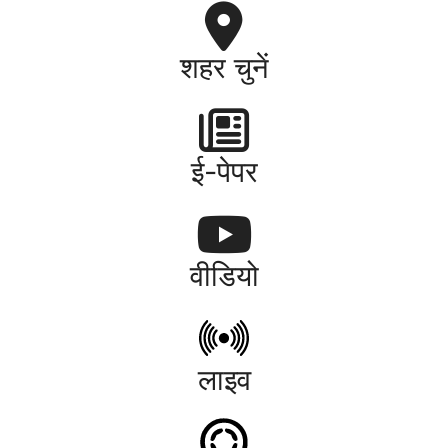
शहर चुनें
ई-पेपर
वीडियो
लाइव