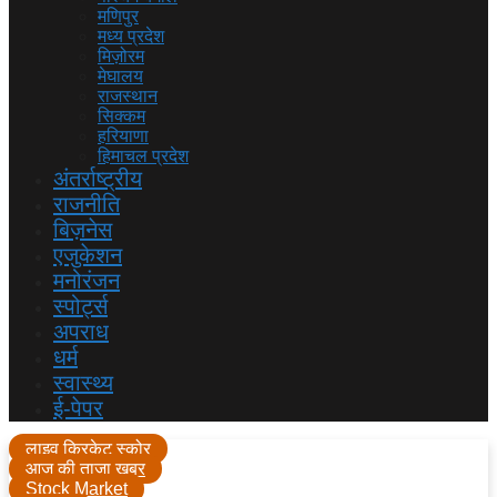
मणिपुर
मध्य प्रदेश
मिज़ोरम
मेघालय
राजस्थान
सिक्कम
हरियाणा
हिमाचल प्रदेश
अंतर्राष्ट्रीय
राजनीति
बिज़नेस
एजुकेशन
मनोरंजन
स्पोर्ट्स
अपराध
धर्म
स्वास्थ्य
ई-पेपर
लाइव क्रिकेट स्कोर
आज की ताजा खबर
Stock Market