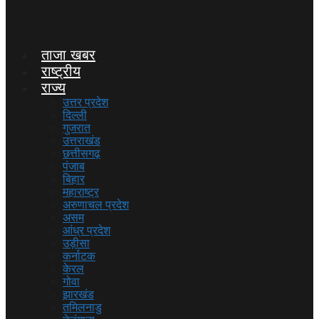
ताजा खबर
राष्ट्रीय
राज्य
उत्तर प्रदेश
दिल्ली
गुजरात
उत्तराखंड
छत्तीसगढ़
पंजाब
बिहार
महाराष्ट्र
अरुणाचल प्रदेश
असम
आंध्र प्रदेश
उड़ीसा
कर्नाटक
केरल
गोवा
झारखंड
तमिलनाडु