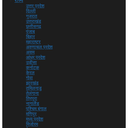
राज्य
उत्तर प्रदेश
दिल्ली
गुजरात
उत्तराखंड
छत्तीसगढ़
पंजाब
बिहार
महाराष्ट्र
अरुणाचल प्रदेश
असम
आंध्र प्रदेश
उड़ीसा
कर्नाटक
केरल
गोवा
झारखंड
तमिलनाडु
तेलंगाना
त्रिपुरा
नागालैंड
पश्चिम बंगाल
मणिपुर
मध्य प्रदेश
मिज़ोरम