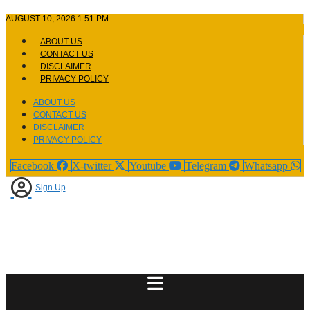
Skip
AUGUST 10, 2026 1:51 PM
to
content
ABOUT US
CONTACT US
DISCLAIMER
PRIVACY POLICY
ABOUT US
CONTACT US
DISCLAIMER
PRIVACY POLICY
Facebook
X-twitter
Youtube
Telegram
Whatsapp
Sign Up