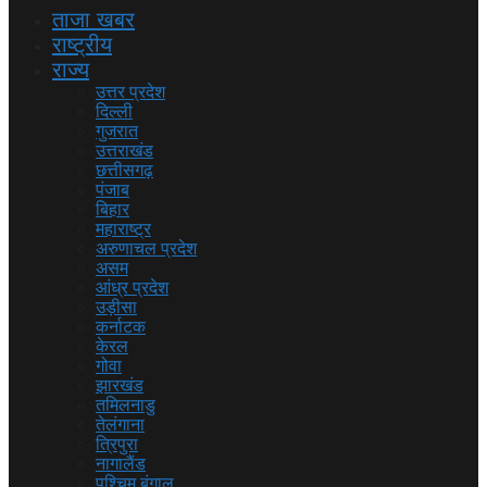
ताजा खबर
राष्ट्रीय
राज्य
उत्तर प्रदेश
दिल्ली
गुजरात
उत्तराखंड
छत्तीसगढ़
पंजाब
बिहार
महाराष्ट्र
अरुणाचल प्रदेश
असम
आंध्र प्रदेश
उड़ीसा
कर्नाटक
केरल
गोवा
झारखंड
तमिलनाडु
तेलंगाना
त्रिपुरा
नागालैंड
पश्चिम बंगाल