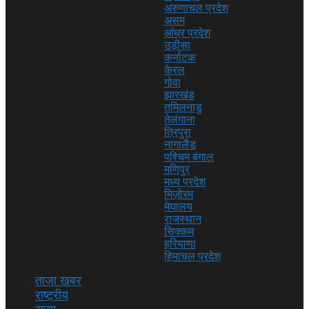
अरुणाचल प्रदेश
असम
आंध्र प्रदेश
उड़ीसा
कर्नाटक
केरल
गोवा
झारखंड
तमिलनाडु
तेलंगाना
त्रिपुरा
नागालैंड
पश्चिम बंगाल
मणिपुर
मध्य प्रदेश
मिज़ोरम
मेघालय
राजस्थान
सिक्कम
हरियाणा
हिमाचल प्रदेश
ताजा खबर
राष्ट्रीय