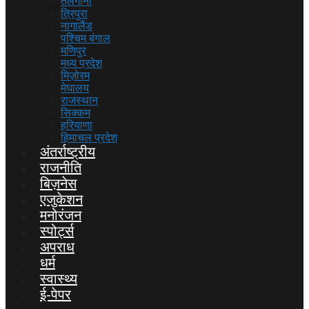
तेलंगाना
त्रिपुरा
नागालैंड
पश्चिम बंगाल
मणिपुर
मध्य प्रदेश
मिज़ोरम
मेघालय
राजस्थान
सिक्कम
हरियाणा
हिमाचल प्रदेश
अंतर्राष्ट्रीय
राजनीति
बिज़नेस
एजुकेशन
मनोरंजन
स्पोर्ट्स
अपराध
धर्म
स्वास्थ्य
ई-पेपर