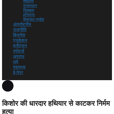
मेघालय
राजस्थान
सिक्कम
हरियाणा
हिमाचल प्रदेश
अंतर्राष्ट्रीय
राजनीति
बिज़नेस
एजुकेशन
मनोरंजन
स्पोर्ट्स
अपराध
धर्म
स्वास्थ्य
ई-पेपर
किशोर की धारदार हथियार से काटकर निर्मम
हत्या