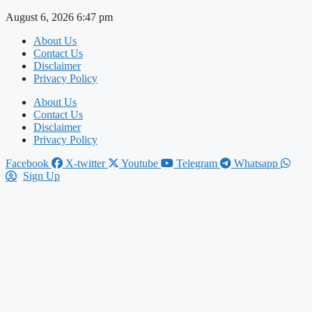
Skip
August 6, 2026 6:47 pm
to
About Us
content
Contact Us
Disclaimer
Privacy Policy
About Us
Contact Us
Disclaimer
Privacy Policy
Facebook
X-twitter
Youtube
Telegram
Whatsapp
Sign Up