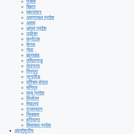
पंजाब
बिहार
महाराष्ट्र
अरुणाचल प्रदेश
असम
आंध्र प्रदेश
उड़ीसा
कर्नाटक
केरल
गोवा
झारखंड
तमिलनाडु
तेलंगाना
त्रिपुरा
नागालैंड
पश्चिम बंगाल
मणिपुर
मध्य प्रदेश
मिज़ोरम
मेघालय
राजस्थान
सिक्कम
हरियाणा
हिमाचल प्रदेश
अंतर्राष्ट्रीय