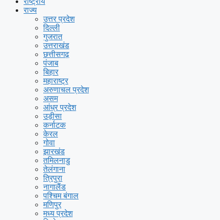
राष्ट्रीय
राज्य
उत्तर प्रदेश
दिल्ली
गुजरात
उत्तराखंड
छत्तीसगढ़
पंजाब
बिहार
महाराष्ट्र
अरुणाचल प्रदेश
असम
आंध्र प्रदेश
उड़ीसा
कर्नाटक
केरल
गोवा
झारखंड
तमिलनाडु
तेलंगाना
त्रिपुरा
नागालैंड
पश्चिम बंगाल
मणिपुर
मध्य प्रदेश