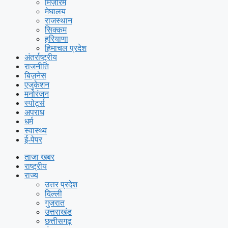
मिज़ोरम
मेघालय
राजस्थान
सिक्कम
हरियाणा
हिमाचल प्रदेश
अंतर्राष्ट्रीय
राजनीति
बिज़नेस
एजुकेशन
मनोरंजन
स्पोर्ट्स
अपराध
धर्म
स्वास्थ्य
ई-पेपर
ताजा खबर
राष्ट्रीय
राज्य
उत्तर प्रदेश
दिल्ली
गुजरात
उत्तराखंड
छत्तीसगढ़