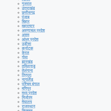
गुजरात
उत्तराखंड
छत्तीसगढ़
पंजाब
बिहार
महाराष्ट्र
अरुणाचल प्रदेश
असम
आंध्र प्रदेश
उड़ीसा
कर्नाटक
केरल
गोवा
झारखंड
तमिलनाडु
तेलंगाना
त्रिपुरा
नागालैंड
पश्चिम बंगाल
मणिपुर
मध्य प्रदेश
मिज़ोरम
मेघालय
राजस्थान
सिक्कम