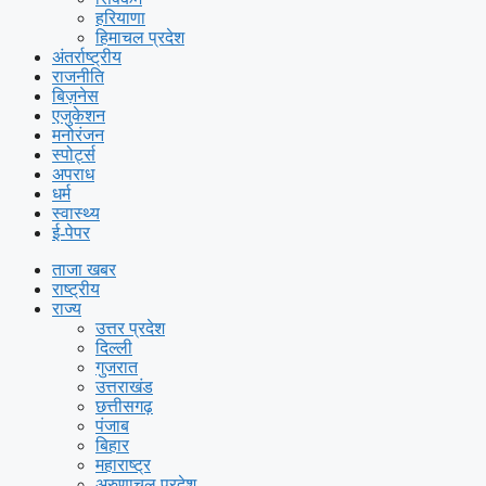
हरियाणा
हिमाचल प्रदेश
अंतर्राष्ट्रीय
राजनीति
बिज़नेस
एजुकेशन
मनोरंजन
स्पोर्ट्स
अपराध
धर्म
स्वास्थ्य
ई-पेपर
ताजा खबर
राष्ट्रीय
राज्य
उत्तर प्रदेश
दिल्ली
गुजरात
उत्तराखंड
छत्तीसगढ़
पंजाब
बिहार
महाराष्ट्र
अरुणाचल प्रदेश