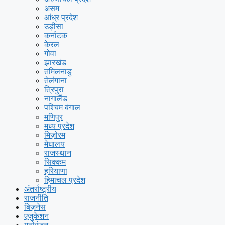
असम
आंध्र प्रदेश
उड़ीसा
कर्नाटक
केरल
गोवा
झारखंड
तमिलनाडु
तेलंगाना
त्रिपुरा
नागालैंड
पश्चिम बंगाल
मणिपुर
मध्य प्रदेश
मिज़ोरम
मेघालय
राजस्थान
सिक्कम
हरियाणा
हिमाचल प्रदेश
अंतर्राष्ट्रीय
राजनीति
बिज़नेस
एजुकेशन