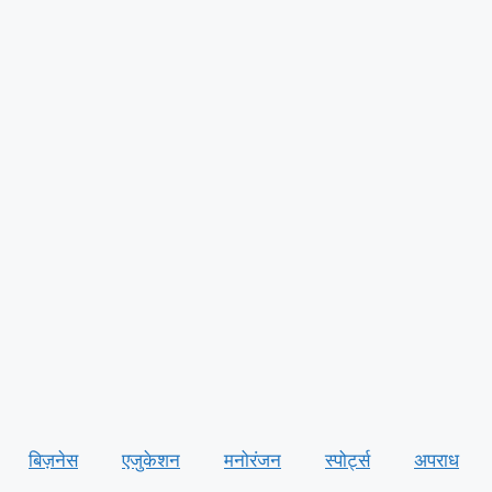
बिज़नेस
एजुकेशन
मनोरंजन
स्पोर्ट्स
अपराध