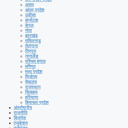
असम
आंध्र प्रदेश
उड़ीसा
कर्नाटक
केरल
गोवा
झारखंड
तमिलनाडु
तेलंगाना
त्रिपुरा
नागालैंड
पश्चिम बंगाल
मणिपुर
मध्य प्रदेश
मिज़ोरम
मेघालय
राजस्थान
सिक्कम
हरियाणा
हिमाचल प्रदेश
अंतर्राष्ट्रीय
राजनीति
बिज़नेस
एजुकेशन