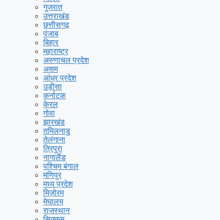
गुजरात
उत्तराखंड
छत्तीसगढ़
पंजाब
बिहार
महाराष्ट्र
अरुणाचल प्रदेश
असम
आंध्र प्रदेश
उड़ीसा
कर्नाटक
केरल
गोवा
झारखंड
तमिलनाडु
तेलंगाना
त्रिपुरा
नागालैंड
पश्चिम बंगाल
मणिपुर
मध्य प्रदेश
मिज़ोरम
मेघालय
राजस्थान
सिक्कम