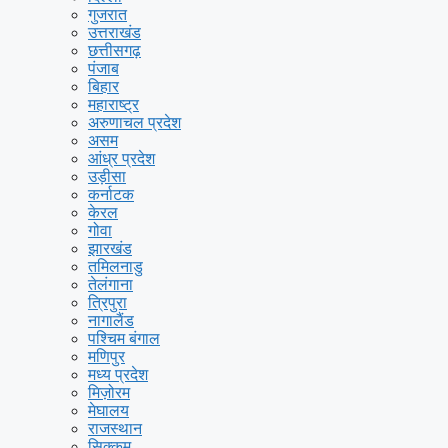
गुजरात
उत्तराखंड
छत्तीसगढ़
पंजाब
बिहार
महाराष्ट्र
अरुणाचल प्रदेश
असम
आंध्र प्रदेश
उड़ीसा
कर्नाटक
केरल
गोवा
झारखंड
तमिलनाडु
तेलंगाना
त्रिपुरा
नागालैंड
पश्चिम बंगाल
मणिपुर
मध्य प्रदेश
मिज़ोरम
मेघालय
राजस्थान
सिक्कम