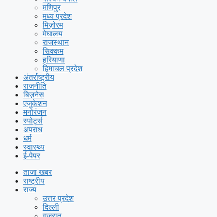
मणिपुर
मध्य प्रदेश
मिज़ोरम
मेघालय
राजस्थान
सिक्कम
हरियाणा
हिमाचल प्रदेश
अंतर्राष्ट्रीय
राजनीति
बिज़नेस
एजुकेशन
मनोरंजन
स्पोर्ट्स
अपराध
धर्म
स्वास्थ्य
ई-पेपर
ताजा खबर
राष्ट्रीय
राज्य
उत्तर प्रदेश
दिल्ली
गुजरात