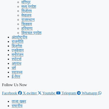
मणिपुर
मध्य प्रदेश
मिज़ोरम
मेघालय
राजस्थान
सिक्कम
हरियाणा
हिमाचल प्रदेश
अंतर्राष्ट्रीय
राजनीति
बिज़नेस
एजुकेशन
मनोरंजन
स्पोर्ट्स
अपराध
धर्म
स्वास्थ्य
ई-पेपर
Follow Us Now
Facebook
X-twitter
Youtube
Telegram
Whatsapp
ताजा खबर
राष्ट्रीय