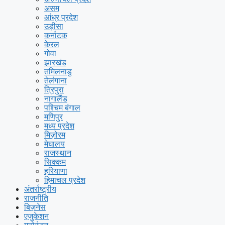
असम
आंध्र प्रदेश
उड़ीसा
कर्नाटक
केरल
गोवा
झारखंड
तमिलनाडु
तेलंगाना
त्रिपुरा
नागालैंड
पश्चिम बंगाल
मणिपुर
मध्य प्रदेश
मिज़ोरम
मेघालय
राजस्थान
सिक्कम
हरियाणा
हिमाचल प्रदेश
अंतर्राष्ट्रीय
राजनीति
बिज़नेस
एजुकेशन