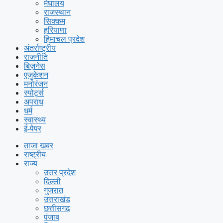
मेघालय
राजस्थान
सिक्कम
हरियाणा
हिमाचल प्रदेश
अंतर्राष्ट्रीय
राजनीति
बिज़नेस
एजुकेशन
मनोरंजन
स्पोर्ट्स
अपराध
धर्म
स्वास्थ्य
ई-पेपर
ताजा खबर
राष्ट्रीय
राज्य
उत्तर प्रदेश
दिल्ली
गुजरात
उत्तराखंड
छत्तीसगढ़
पंजाब