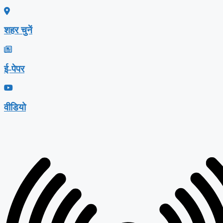
शहर चुनें
ई-पेपर
वीडियो