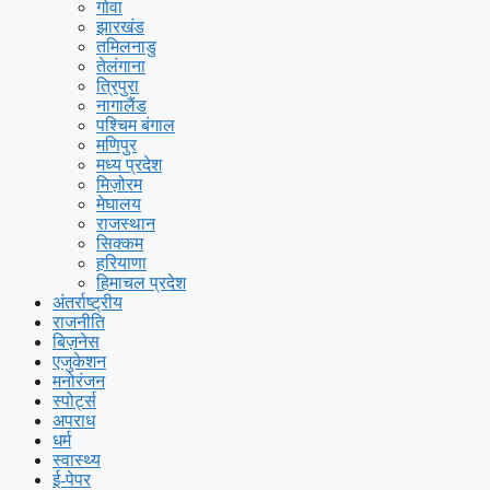
गोवा
झारखंड
तमिलनाडु
तेलंगाना
त्रिपुरा
नागालैंड
पश्चिम बंगाल
मणिपुर
मध्य प्रदेश
मिज़ोरम
मेघालय
राजस्थान
सिक्कम
हरियाणा
हिमाचल प्रदेश
अंतर्राष्ट्रीय
राजनीति
बिज़नेस
एजुकेशन
मनोरंजन
स्पोर्ट्स
अपराध
धर्म
स्वास्थ्य
ई-पेपर