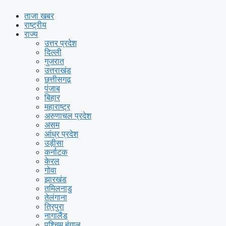
ताजा खबर
राष्ट्रीय
राज्य
उत्तर प्रदेश
दिल्ली
गुजरात
उत्तराखंड
छत्तीसगढ़
पंजाब
बिहार
महाराष्ट्र
अरुणाचल प्रदेश
असम
आंध्र प्रदेश
उड़ीसा
कर्नाटक
केरल
गोवा
झारखंड
तमिलनाडु
तेलंगाना
त्रिपुरा
नागालैंड
पश्चिम बंगाल