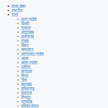
ताजा खबर
राष्ट्रीय
राज्य
उत्तर प्रदेश
दिल्ली
गुजरात
उत्तराखंड
छत्तीसगढ़
पंजाब
बिहार
महाराष्ट्र
अरुणाचल प्रदेश
असम
आंध्र प्रदेश
उड़ीसा
कर्नाटक
केरल
गोवा
झारखंड
तमिलनाडु
तेलंगाना
त्रिपुरा
नागालैंड
पश्चिम बंगाल