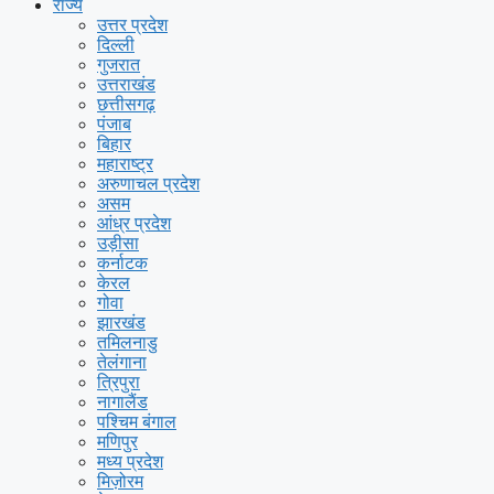
राज्य
उत्तर प्रदेश
दिल्ली
गुजरात
उत्तराखंड
छत्तीसगढ़
पंजाब
बिहार
महाराष्ट्र
अरुणाचल प्रदेश
असम
आंध्र प्रदेश
उड़ीसा
कर्नाटक
केरल
गोवा
झारखंड
तमिलनाडु
तेलंगाना
त्रिपुरा
नागालैंड
पश्चिम बंगाल
मणिपुर
मध्य प्रदेश
मिज़ोरम