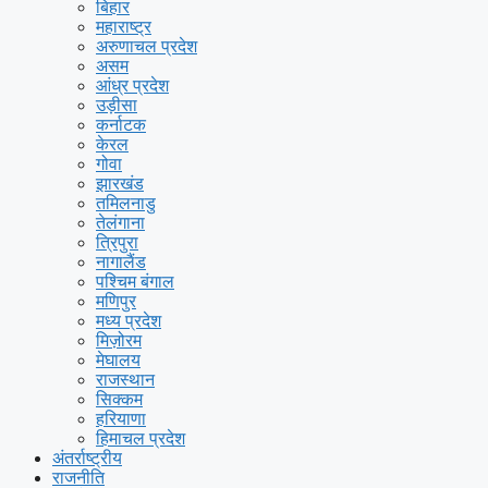
बिहार
महाराष्ट्र
अरुणाचल प्रदेश
असम
आंध्र प्रदेश
उड़ीसा
कर्नाटक
केरल
गोवा
झारखंड
तमिलनाडु
तेलंगाना
त्रिपुरा
नागालैंड
पश्चिम बंगाल
मणिपुर
मध्य प्रदेश
मिज़ोरम
मेघालय
राजस्थान
सिक्कम
हरियाणा
हिमाचल प्रदेश
अंतर्राष्ट्रीय
राजनीति