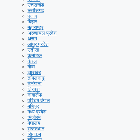
उत्तराखंड
छत्तीसगढ़
पंजाब
बिहार
महाराष्ट्र
अरुणाचल प्रदेश
असम
आंध्र प्रदेश
उड़ीसा
कर्नाटक
केरल
गोवा
झारखंड
तमिलनाडु
तेलंगाना
त्रिपुरा
नागालैंड
पश्चिम बंगाल
मणिपुर
मध्य प्रदेश
मिज़ोरम
मेघालय
राजस्थान
सिक्कम
हरियाणा