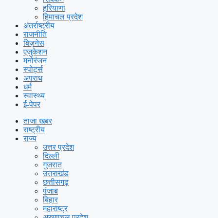
हरियाणा
हिमाचल प्रदेश
अंतर्राष्ट्रीय
राजनीति
बिज़नेस
एजुकेशन
मनोरंजन
स्पोर्ट्स
अपराध
धर्म
स्वास्थ्य
ई-पेपर
ताजा खबर
राष्ट्रीय
राज्य
उत्तर प्रदेश
दिल्ली
गुजरात
उत्तराखंड
छत्तीसगढ़
पंजाब
बिहार
महाराष्ट्र
अरुणाचल प्रदेश