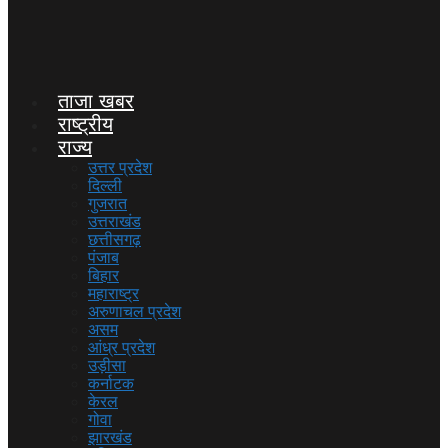
ताजा खबर
राष्ट्रीय
राज्य
उत्तर प्रदेश
दिल्ली
गुजरात
उत्तराखंड
छत्तीसगढ़
पंजाब
बिहार
महाराष्ट्र
अरुणाचल प्रदेश
असम
आंध्र प्रदेश
उड़ीसा
कर्नाटक
केरल
गोवा
झारखंड