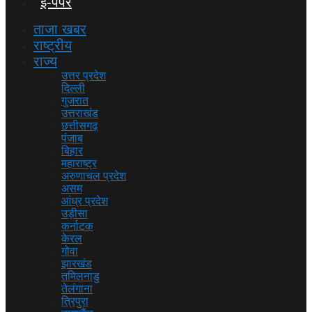
ई-पेपर
ताजा खबर
राष्ट्रीय
राज्य
उत्तर प्रदेश
दिल्ली
गुजरात
उत्तराखंड
छत्तीसगढ़
पंजाब
बिहार
महाराष्ट्र
अरुणाचल प्रदेश
असम
आंध्र प्रदेश
उड़ीसा
कर्नाटक
केरल
गोवा
झारखंड
तमिलनाडु
तेलंगाना
त्रिपुरा