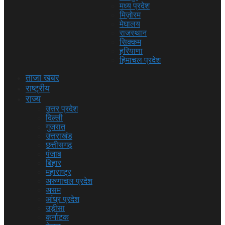
मध्य प्रदेश
मिज़ोरम
मेघालय
राजस्थान
सिक्कम
हरियाणा
हिमाचल प्रदेश
ताजा खबर
राष्ट्रीय
राज्य
उत्तर प्रदेश
दिल्ली
गुजरात
उत्तराखंड
छत्तीसगढ़
पंजाब
बिहार
महाराष्ट्र
अरुणाचल प्रदेश
असम
आंध्र प्रदेश
उड़ीसा
कर्नाटक