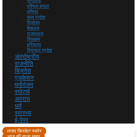
नागालैंड
पश्चिम बंगाल
मणिपुर
मध्य प्रदेश
मिज़ोरम
मेघालय
राजस्थान
सिक्कम
हरियाणा
हिमाचल प्रदेश
अंतर्राष्ट्रीय
राजनीति
बिज़नेस
एजुकेशन
मनोरंजन
स्पोर्ट्स
अपराध
धर्म
स्वास्थ्य
ई-पेपर
लाइव क्रिकेट स्कोर
आज की ताजा खबर