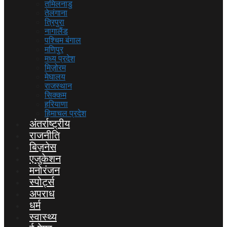
तमिलनाडु
तेलंगाना
त्रिपुरा
नागालैंड
पश्चिम बंगाल
मणिपुर
मध्य प्रदेश
मिज़ोरम
मेघालय
राजस्थान
सिक्कम
हरियाणा
हिमाचल प्रदेश
अंतर्राष्ट्रीय
राजनीति
बिज़नेस
एजुकेशन
मनोरंजन
स्पोर्ट्स
अपराध
धर्म
स्वास्थ्य