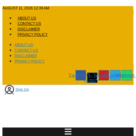
Skip
AUGUST 11, 2026 12:39 AM
to
content
ABOUT US
CONTACT US
DISCLAIMER
PRIVACY POLICY
ABOUT US
CONTACT US
DISCLAIMER
PRIVACY POLICY
Facebook
X-
Youtube
Telegram
Whatsapp
twitter
Sign Up