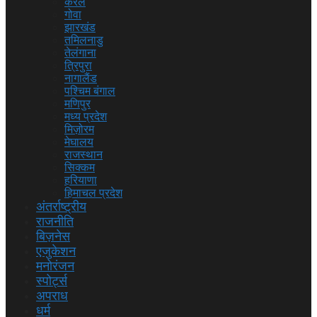
केरल
गोवा
झारखंड
तमिलनाडु
तेलंगाना
त्रिपुरा
नागालैंड
पश्चिम बंगाल
मणिपुर
मध्य प्रदेश
मिज़ोरम
मेघालय
राजस्थान
सिक्कम
हरियाणा
हिमाचल प्रदेश
अंतर्राष्ट्रीय
राजनीति
बिज़नेस
एजुकेशन
मनोरंजन
स्पोर्ट्स
अपराध
धर्म