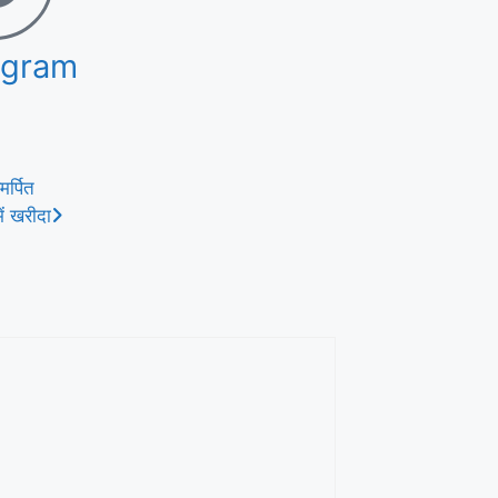
egram
र्पित
ें खरीदा