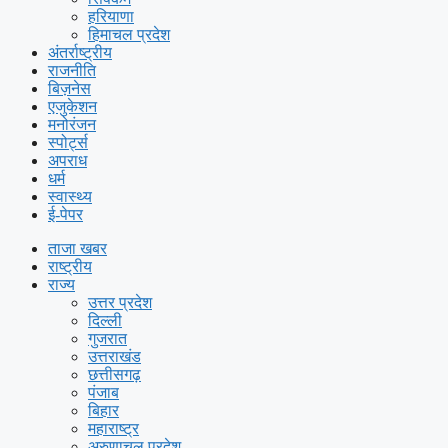
हरियाणा
हिमाचल प्रदेश
अंतर्राष्ट्रीय
राजनीति
बिज़नेस
एजुकेशन
मनोरंजन
स्पोर्ट्स
अपराध
धर्म
स्वास्थ्य
ई-पेपर
ताजा खबर
राष्ट्रीय
राज्य
उत्तर प्रदेश
दिल्ली
गुजरात
उत्तराखंड
छत्तीसगढ़
पंजाब
बिहार
महाराष्ट्र
अरुणाचल प्रदेश