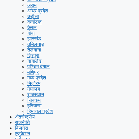
असम
आंध्र प्रदेश
उड़ीसा
कर्नाटक
केरल
गोवा
झारखंड
तमिलनाडु
तेलंगाना
त्रिपुरा
नागालैंड
पश्चिम बंगाल
मणिपुर
मध्य प्रदेश
मिज़ोरम
मेघालय
राजस्थान
सिक्कम
हरियाणा
हिमाचल प्रदेश
अंतर्राष्ट्रीय
राजनीति
बिज़नेस
एजुकेशन