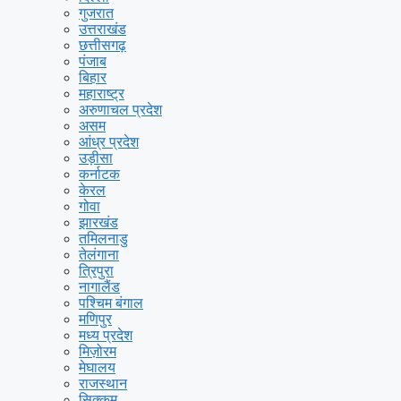
गुजरात
उत्तराखंड
छत्तीसगढ़
पंजाब
बिहार
महाराष्ट्र
अरुणाचल प्रदेश
असम
आंध्र प्रदेश
उड़ीसा
कर्नाटक
केरल
गोवा
झारखंड
तमिलनाडु
तेलंगाना
त्रिपुरा
नागालैंड
पश्चिम बंगाल
मणिपुर
मध्य प्रदेश
मिज़ोरम
मेघालय
राजस्थान
सिक्कम