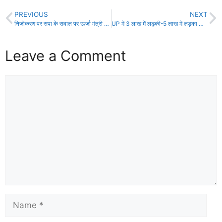
PREVIOUS
NEXT
निजीकरण पर सपा के सवाल पर ऊर्जा मंत्री का जवाब निजीकरण होगा
UP में 3 लाख में लड़की-5 लाख में लड़का खरीदिए: बच्ची सांवली है, 30 हजार कम दे देना… कैमरे पर मासूमों का सौदा
Leave a Comment