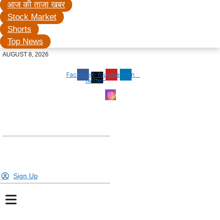
आज की ताजा खबर
Stock Market
Shorts
Top News
AUGUST 8, 2026
Facebook
X-
Youtube
Linkedin
twitter
Sign Up