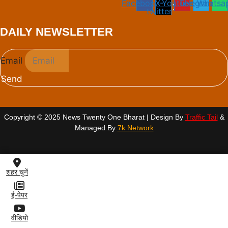
Facebook
X-
Youtube
Telegram
Whatsa
twitter
DAILY NEWSLETTER
Email
Send
Copyright © 2025 News Twenty One Bharat | Design By
Traffic Tail
&
Managed By
7k Network
शहर चुनें
ई-पेपर
वीडियो