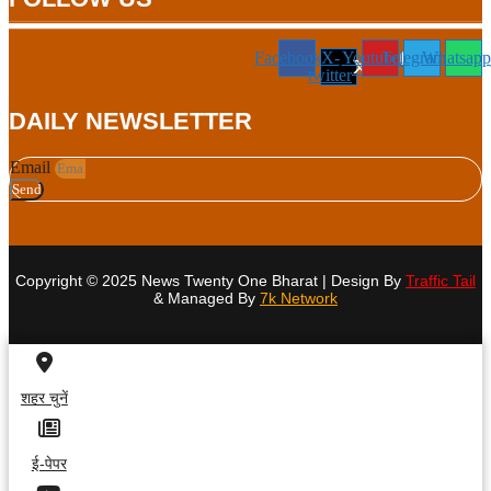
Facebook
X-
Youtube
Telegram
Whatsapp
twitter
DAILY NEWSLETTER
Email
Send
Copyright © 2025 News Twenty One Bharat | Design By
Traffic Tail
& Managed By
7k Network
शहर चुनें
ई-पेपर