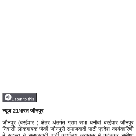
Listen to this
न्यूज 21भारत जौनपुर
जौनपुर (बरईपार ) क्षेत्र अंतर्गत ग्राम सभा धनौवां बरईपार जौनपुर
निवासी लोकगायक जैकी जौनपुरी समाजवादी पार्टी प्रदेश कार्यकारिणी
में सदस्य ने समाजवादी पार्टी कार्यालय लखनऊ में पहुंचकर समीक्षा