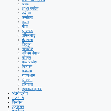
असम
आंध्र प्रदेश
उड़ीसा
कर्नाटक
केरल
गोवा
झारखंड
तमिलनाडु
तेलंगाना
त्रिपुरा
नागालैंड
पश्चिम बंगाल
मणिपुर
मध्य प्रदेश
मिज़ोरम
मेघालय
राजस्थान
सिक्कम
हरियाणा
हिमाचल प्रदेश
अंतर्राष्ट्रीय
राजनीति
बिज़नेस
एजुकेशन