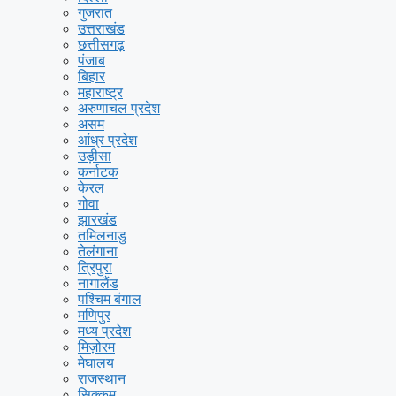
गुजरात
उत्तराखंड
छत्तीसगढ़
पंजाब
बिहार
महाराष्ट्र
अरुणाचल प्रदेश
असम
आंध्र प्रदेश
उड़ीसा
कर्नाटक
केरल
गोवा
झारखंड
तमिलनाडु
तेलंगाना
त्रिपुरा
नागालैंड
पश्चिम बंगाल
मणिपुर
मध्य प्रदेश
मिज़ोरम
मेघालय
राजस्थान
सिक्कम