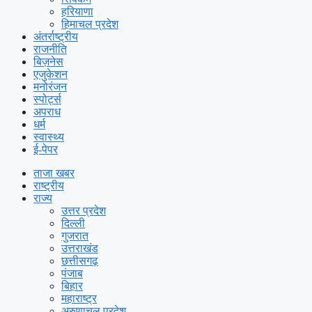
हरियाणा
हिमाचल प्रदेश
अंतर्राष्ट्रीय
राजनीति
बिज़नेस
एजुकेशन
मनोरंजन
स्पोर्ट्स
अपराध
धर्म
स्वास्थ्य
ई-पेपर
ताजा खबर
राष्ट्रीय
राज्य
उत्तर प्रदेश
दिल्ली
गुजरात
उत्तराखंड
छत्तीसगढ़
पंजाब
बिहार
महाराष्ट्र
अरुणाचल प्रदेश