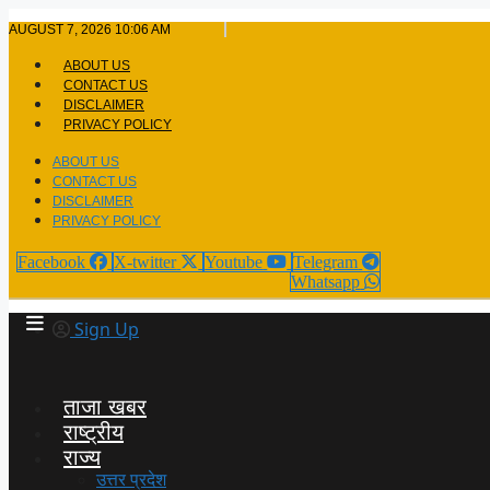
Skip
AUGUST 7, 2026 10:06 AM
to
content
ABOUT US
CONTACT US
DISCLAIMER
PRIVACY POLICY
ABOUT US
CONTACT US
DISCLAIMER
PRIVACY POLICY
Facebook
X-twitter
Youtube
Telegram
Whatsapp
Sign Up
ताजा खबर
राष्ट्रीय
राज्य
उत्तर प्रदेश