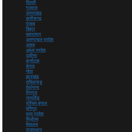
दिल्ली
गुजरात
उत्तराखंड
छत्तीसगढ़
पंजाब
बिहार
महाराष्ट्र
अरुणाचल प्रदेश
असम
आंध्र प्रदेश
उड़ीसा
कर्नाटक
केरल
गोवा
झारखंड
तमिलनाडु
तेलंगाना
त्रिपुरा
नागालैंड
पश्चिम बंगाल
मणिपुर
मध्य प्रदेश
मिज़ोरम
मेघालय
राजस्थान