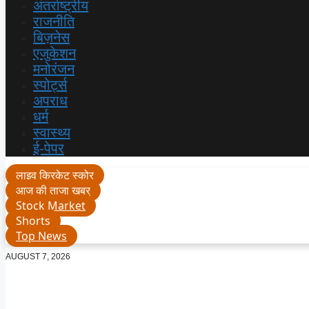
अंतर्राष्ट्रीय
राजनीति
बिज़नेस
एजुकेशन
मनोरंजन
स्पोर्ट्स
अपराध
धर्म
स्वास्थ्य
ई-पेपर
लाइव क्रिकेट स्कोर
आज की ताजा खबर
Stock Market
Shorts
Top News
AUGUST 7, 2026