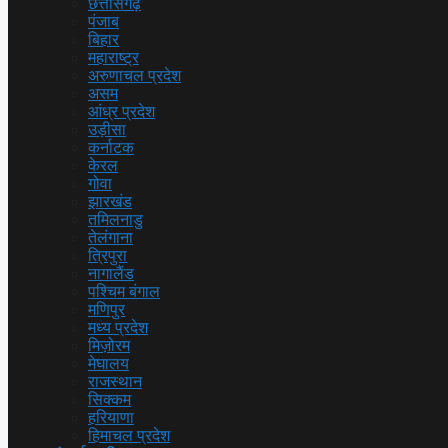
छत्तीसगढ़
पंजाब
बिहार
महाराष्ट्र
अरुणाचल प्रदेश
असम
आंध्र प्रदेश
उड़ीसा
कर्नाटक
केरल
गोवा
झारखंड
तमिलनाडु
तेलंगाना
त्रिपुरा
नागालैंड
पश्चिम बंगाल
मणिपुर
मध्य प्रदेश
मिज़ोरम
मेघालय
राजस्थान
सिक्कम
हरियाणा
हिमाचल प्रदेश