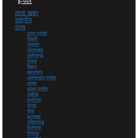
ई-पेपर
ताजा खबर
राष्ट्रीय
राज्य
उत्तर प्रदेश
दिल्ली
गुजरात
उत्तराखंड
छत्तीसगढ़
पंजाब
बिहार
महाराष्ट्र
अरुणाचल प्रदेश
असम
आंध्र प्रदेश
उड़ीसा
कर्नाटक
केरल
गोवा
झारखंड
तमिलनाडु
तेलंगाना
त्रिपुरा