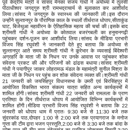
पूर्व केंद्रीय मंत्री व सांसद मेनका संजय गांधी ने अयोध्या में तुलसी
पीठाधीश्वर जगद्गुरु श्री रामभद्राचार्य से मुलाकात कर आशीर्वाद
लिया।सांसद ने जगद्गुरु के स्वास्थ्य की जानकारी ली।इस दौरान
उन्होंने सुल्तानपुर के पौराणिक काल के स्थलों तीर्थराज धोपाप,सीताकुंड
घाट, बिजेथुआ महावीरन के ऐतिहासिक महत्व की चर्चा की।इसके बाद
श्रीमती गांधी ने अयोध्या के कोतवाल बजरंगबली का हनुमानगढ़ी
पहुंचकर दर्शन-पूजन कर आशीर्वाद लिया।सांसद के मीडिया प्रभारी
विजय सिंह रघुवंशी ने जानकारी देते हुए बताया कि अयोध्या से
सुल्तानपुर आते समय श्रीमती गांधी ने कूरेभार के व्यवसाई बिंदेश्वरी
अग्रहरि के माता जी के निधन पर उनके आवास पर पहुंचकर शोक
संवेदना प्रकट की और परिजनों को ढांढस बधाया।सांसद श्रीमती
गांधी ने पयागीपुर जाकर
लोहरामऊ मंडल के महामंत्री सुनील मिश्रा के
माता जी के निधन पर पहुंच कर शोक संवेदना व्यक्त की।श्रीमती गांधी
21 जनवरी को जयसिंहपुर विधानसभा के उमरी एवं बिरसिंहपुर में
आयोजित विकसित भारत संकल्प यात्रा सहित अन्य कार्यक्रमों में
शामिल होंगी।सांसद श्रीमती गांधी 22 जनवरी को रामलला के प्राण
प्रतिष्ठा के दिन तीर्थराज धोपाप में आयोजित विभिन्न कार्यक्रमों में
शामिल होंगी।मीडिया प्रभारी विजय सिंह रघुवंशी ने बताया कि 22
जनवरी को धोपाप धाम में प्रातः 9:30 बजे से 11:30 बजे तक
सुंदरकांड पाठ,दोपहर 1:00 से 2:00 बजे तक प्रयागराज के मनोज
गुप्ता की टीम द्वारा भजन प्रस्तुति,2:00 बजे से 3:30 बजे तक बांदा के
रमेश पाल की टीम द्वारा बुंदेलखंड का प्रसिद्ध
लोकनृत्य दिवारी,3:30