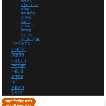
नागालैंड
पश्चिम बंगाल
मणिपुर
मध्य प्रदेश
मिज़ोरम
मेघालय
राजस्थान
सिक्कम
हरियाणा
हिमाचल प्रदेश
अंतर्राष्ट्रीय
राजनीति
बिज़नेस
एजुकेशन
मनोरंजन
स्पोर्ट्स
अपराध
धर्म
स्वास्थ्य
ई-पेपर
लाइव क्रिकेट स्कोर
आज की ताजा खबर