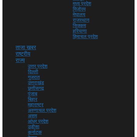
मध्य प्रदेश
मिज़ोरम
मेघालय
राजस्थान
सिक्कम
हरियाणा
हिमाचल प्रदेश
ताजा खबर
राष्ट्रीय
राज्य
उत्तर प्रदेश
दिल्ली
गुजरात
उत्तराखंड
छत्तीसगढ़
पंजाब
बिहार
महाराष्ट्र
अरुणाचल प्रदेश
असम
आंध्र प्रदेश
उड़ीसा
कर्नाटक