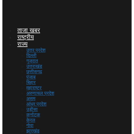
ताजा खबर
राष्ट्रीय
राज्य
उत्तर प्रदेश
दिल्ली
गुजरात
उत्तराखंड
छत्तीसगढ़
पंजाब
बिहार
महाराष्ट्र
अरुणाचल प्रदेश
असम
आंध्र प्रदेश
उड़ीसा
कर्नाटक
केरल
गोवा
झारखंड