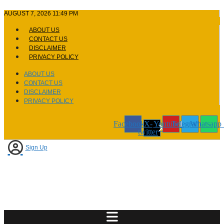
Skip
AUGUST 7, 2026 11:49 PM
to
content
ABOUT US
CONTACT US
DISCLAIMER
PRIVACY POLICY
ABOUT US
CONTACT US
DISCLAIMER
PRIVACY POLICY
Facebook
X-
Youtube
Telegram
Whatsapp
twitter
Sign Up