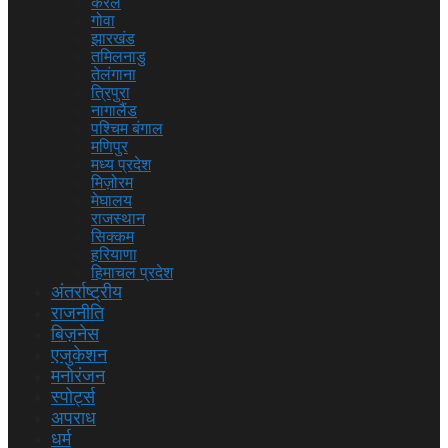
केरल
गोवा
झारखंड
तमिलनाडु
तेलंगाना
त्रिपुरा
नागालैंड
पश्चिम बंगाल
मणिपुर
मध्य प्रदेश
मिज़ोरम
मेघालय
राजस्थान
सिक्कम
हरियाणा
हिमाचल प्रदेश
अंतर्राष्ट्रीय
राजनीति
बिज़नेस
एजुकेशन
मनोरंजन
स्पोर्ट्स
अपराध
धर्म