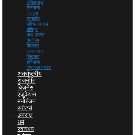
तमिलनाडु
तेलंगाना
त्रिपुरा
नागालैंड
पश्चिम बंगाल
मणिपुर
मध्य प्रदेश
मिज़ोरम
मेघालय
राजस्थान
सिक्कम
हरियाणा
हिमाचल प्रदेश
अंतर्राष्ट्रीय
राजनीति
बिज़नेस
एजुकेशन
मनोरंजन
स्पोर्ट्स
अपराध
धर्म
स्वास्थ्य