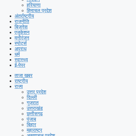
हरियाणा
हिमाचल प्रदेश
अंतर्राष्ट्रीय
राजनीति
बिज़नेस
एजुकेशन
मनोरंजन
स्पोर्ट्स
अपराध
धर्म
स्वास्थ्य
ई-पेपर
ताजा खबर
राष्ट्रीय
राज्य
उत्तर प्रदेश
दिल्ली
गुजरात
उत्तराखंड
छत्तीसगढ़
पंजाब
बिहार
महाराष्ट्र
अरुणाचल प्रदेश