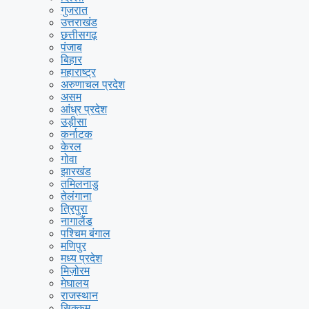
गुजरात
उत्तराखंड
छत्तीसगढ़
पंजाब
बिहार
महाराष्ट्र
अरुणाचल प्रदेश
असम
आंध्र प्रदेश
उड़ीसा
कर्नाटक
केरल
गोवा
झारखंड
तमिलनाडु
तेलंगाना
त्रिपुरा
नागालैंड
पश्चिम बंगाल
मणिपुर
मध्य प्रदेश
मिज़ोरम
मेघालय
राजस्थान
सिक्कम