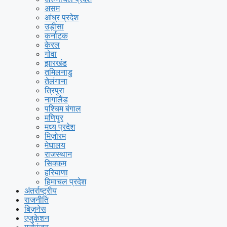
असम
आंध्र प्रदेश
उड़ीसा
कर्नाटक
केरल
गोवा
झारखंड
तमिलनाडु
तेलंगाना
त्रिपुरा
नागालैंड
पश्चिम बंगाल
मणिपुर
मध्य प्रदेश
मिज़ोरम
मेघालय
राजस्थान
सिक्कम
हरियाणा
हिमाचल प्रदेश
अंतर्राष्ट्रीय
राजनीति
बिज़नेस
एजुकेशन