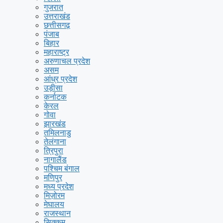
गुजरात
उत्तराखंड
छत्तीसगढ़
पंजाब
बिहार
महाराष्ट्र
अरुणाचल प्रदेश
असम
आंध्र प्रदेश
उड़ीसा
कर्नाटक
केरल
गोवा
झारखंड
तमिलनाडु
तेलंगाना
त्रिपुरा
नागालैंड
पश्चिम बंगाल
मणिपुर
मध्य प्रदेश
मिज़ोरम
मेघालय
राजस्थान
सिक्कम