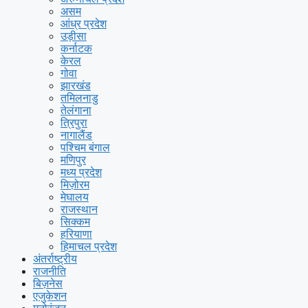
असम
आंध्र प्रदेश
उड़ीसा
कर्नाटक
केरल
गोवा
झारखंड
तमिलनाडु
तेलंगाना
त्रिपुरा
नागालैंड
पश्चिम बंगाल
मणिपुर
मध्य प्रदेश
मिज़ोरम
मेघालय
राजस्थान
सिक्कम
हरियाणा
हिमाचल प्रदेश
अंतर्राष्ट्रीय
राजनीति
बिज़नेस
एजुकेशन