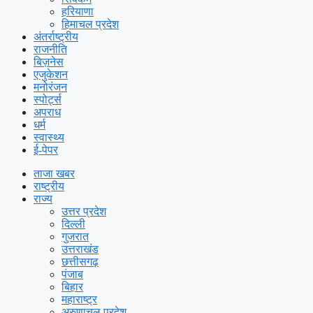
हरियाणा
हिमाचल प्रदेश
अंतर्राष्ट्रीय
राजनीति
बिज़नेस
एजुकेशन
मनोरंजन
स्पोर्ट्स
अपराध
धर्म
स्वास्थ्य
ई-पेपर
ताजा खबर
राष्ट्रीय
राज्य
उत्तर प्रदेश
दिल्ली
गुजरात
उत्तराखंड
छत्तीसगढ़
पंजाब
बिहार
महाराष्ट्र
अरुणाचल प्रदेश