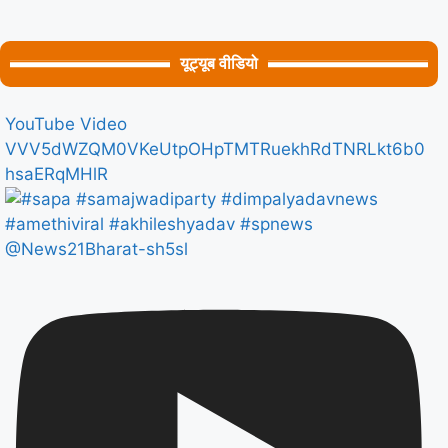
यूट्यूब वीडियो
YouTube Video
VVV5dWZQM0VKeUtpOHpTMTRuekhRdTNRLkt6b0
hsaERqMHlR