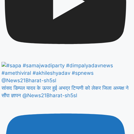
सांसद डिम्पल यादव के ऊपर हुई अभद्र टिप्पणी को लेकर जिला अध्यक्ष ने
सौंपा ज्ञापन @News21Bharat-sh5sl