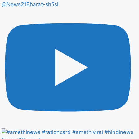
@News21Bharat-sh5sl