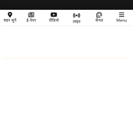
शहर चुनें
ई-पेपर
वीडियो
चैनल
Menu
लाइव
शहर चुनें
ताजा खबर
राष्ट्रीय
राज्य
अंतर्राष्ट्रीय
राजनीति