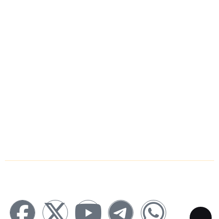
एजुकेशन
मनोरंजन
स्पोर्ट्स
अपराध
धर्म
स्वास्थ्य
ई-पेपर
Follow Us Now