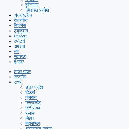
हरियाणा
हिमाचल प्रदेश
अंतर्राष्ट्रीय
राजनीति
बिज़नेस
एजुकेशन
मनोरंजन
स्पोर्ट्स
अपराध
धर्म
स्वास्थ्य
ई-पेपर
ताजा खबर
राष्ट्रीय
राज्य
उत्तर प्रदेश
दिल्ली
गुजरात
उत्तराखंड
छत्तीसगढ़
पंजाब
बिहार
महाराष्ट्र
अरुणाचल प्रदेश