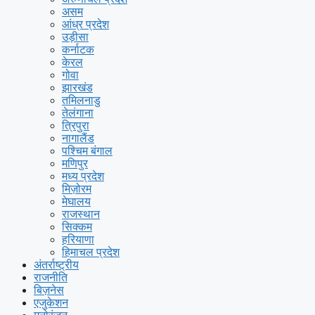
असम
आंध्र प्रदेश
उड़ीसा
कर्नाटक
केरल
गोवा
झारखंड
तमिलनाडु
तेलंगाना
त्रिपुरा
नागालैंड
पश्चिम बंगाल
मणिपुर
मध्य प्रदेश
मिज़ोरम
मेघालय
राजस्थान
सिक्कम
हरियाणा
हिमाचल प्रदेश
अंतर्राष्ट्रीय
राजनीति
बिज़नेस
एजुकेशन