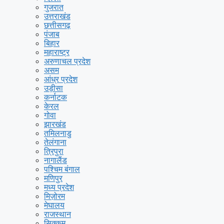
गुजरात
उत्तराखंड
छत्तीसगढ़
पंजाब
बिहार
महाराष्ट्र
अरुणाचल प्रदेश
असम
आंध्र प्रदेश
उड़ीसा
कर्नाटक
केरल
गोवा
झारखंड
तमिलनाडु
तेलंगाना
त्रिपुरा
नागालैंड
पश्चिम बंगाल
मणिपुर
मध्य प्रदेश
मिज़ोरम
मेघालय
राजस्थान
सिक्कम