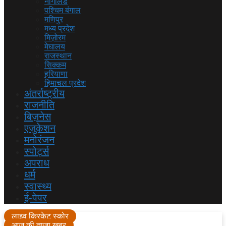
नागालैंड
पश्चिम बंगाल
मणिपुर
मध्य प्रदेश
मिज़ोरम
मेघालय
राजस्थान
सिक्कम
हरियाणा
हिमाचल प्रदेश
अंतर्राष्ट्रीय
राजनीति
बिज़नेस
एजुकेशन
मनोरंजन
स्पोर्ट्स
अपराध
धर्म
स्वास्थ्य
ई-पेपर
लाइव क्रिकेट स्कोर
आज की ताजा खबर