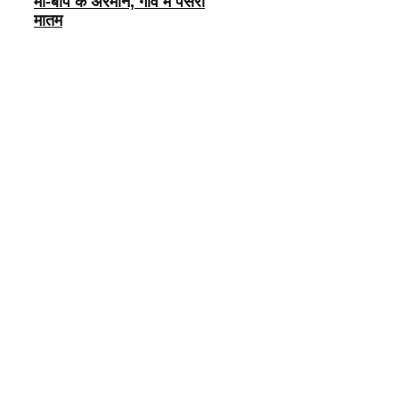
मां-बाप के अरमान, गांव में पसरा
मातम