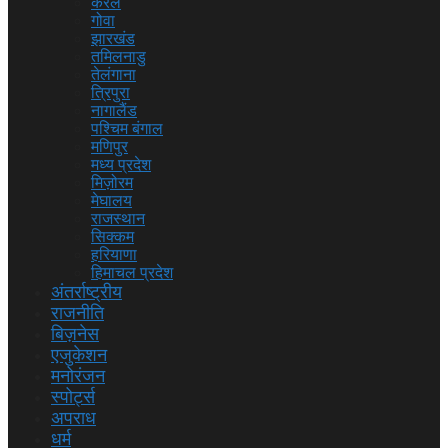
केरल
गोवा
झारखंड
तमिलनाडु
तेलंगाना
त्रिपुरा
नागालैंड
पश्चिम बंगाल
मणिपुर
मध्य प्रदेश
मिज़ोरम
मेघालय
राजस्थान
सिक्कम
हरियाणा
हिमाचल प्रदेश
अंतर्राष्ट्रीय
राजनीति
बिज़नेस
एजुकेशन
मनोरंजन
स्पोर्ट्स
अपराध
धर्म