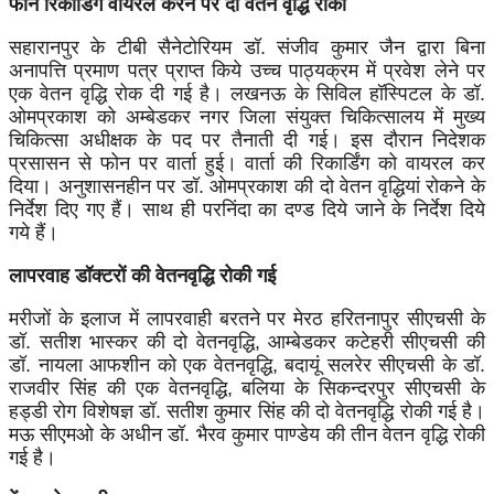
फोन रिकॉर्डिंग वायरल करने पर दो वेतन वृद्धि रोकी
सहारानपुर के टीबी सैनेटोरियम डॉ. संजीव कुमार जैन द्वारा बिना
अनापत्ति प्रमाण पत्र प्राप्त किये उच्च पाठ्यक्रम में प्रवेश लेने पर
एक वेतन वृद्धि रोक दी गई है। लखनऊ के सिविल हॉस्पिटल के डॉ.
ओमप्रकाश को अम्बेडकर नगर जिला संयुक्त चिकित्सालय में मुख्य
चिकित्सा अधीक्षक के पद पर तैनाती दी गई। इस दौरान निदेशक
प्रसासन से फोन पर वार्ता हुई। वार्ता की रिकार्डिंग को वायरल कर
दिया। अनुशासनहीन पर डॉ. ओमप्रकाश की दो वेतन वृद्धियां रोकने के
निर्देश दिए गए हैं। साथ ही परनिंदा का दण्ड दिये जाने के निर्देश दिये
गये हैं।
लापरवाह डॉक्टरों की वेतनवृद्धि रोकी गई
मरीजों के इलाज में लापरवाही बरतने पर मेरठ हरितनापुर सीएचसी के
डॉ. सतीश भास्कर की दो वेतनवृद्धि, आम्बेडकर कटेहरी सीएचसी की
डॉ. नायला आफशीन को एक वेतनवृद्धि, बदायूं सलरेर सीएचसी के डॉ.
राजवीर सिंह की एक वेतनवृद्धि, बलिया के सिकन्दरपुर सीएचसी के
हड्डी रोग विशेषज्ञ डॉ. सतीश कुमार सिंह की दो वेतनवृद्धि रोकी गई है।
मऊ सीएमओ के अधीन डॉ. भैरव कुमार पाण्डेय की तीन वेतन वृद्धि रोकी
गई है।