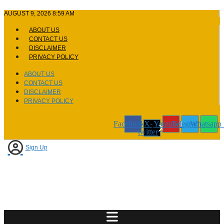
Skip
AUGUST 9, 2026 8:59 AM
to
content
ABOUT US
CONTACT US
DISCLAIMER
PRIVACY POLICY
ABOUT US
CONTACT US
DISCLAIMER
PRIVACY POLICY
Facebook
X-
Youtube
Telegram
Whatsapp
twitter
Sign Up