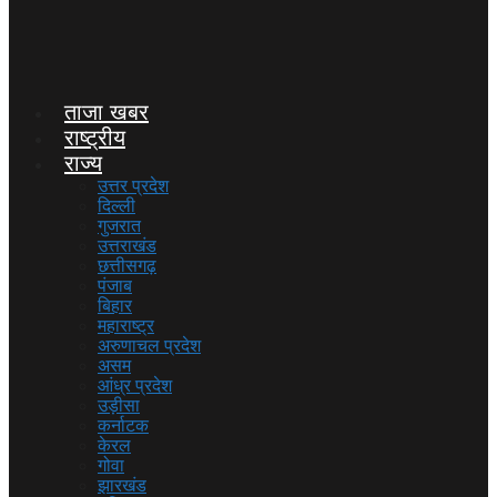
ताजा खबर
राष्ट्रीय
राज्य
उत्तर प्रदेश
दिल्ली
गुजरात
उत्तराखंड
छत्तीसगढ़
पंजाब
बिहार
महाराष्ट्र
अरुणाचल प्रदेश
असम
आंध्र प्रदेश
उड़ीसा
कर्नाटक
केरल
गोवा
झारखंड