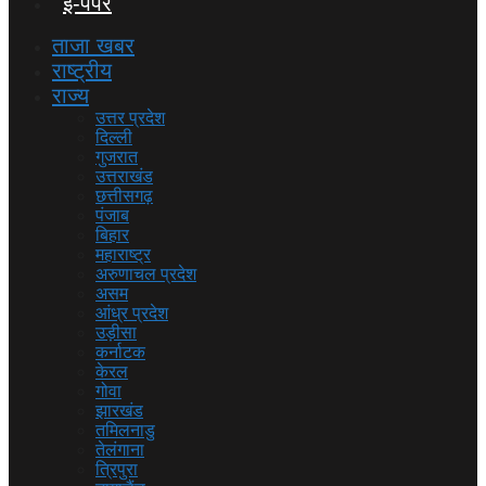
ई-पेपर
ताजा खबर
राष्ट्रीय
राज्य
उत्तर प्रदेश
दिल्ली
गुजरात
उत्तराखंड
छत्तीसगढ़
पंजाब
बिहार
महाराष्ट्र
अरुणाचल प्रदेश
असम
आंध्र प्रदेश
उड़ीसा
कर्नाटक
केरल
गोवा
झारखंड
तमिलनाडु
तेलंगाना
त्रिपुरा