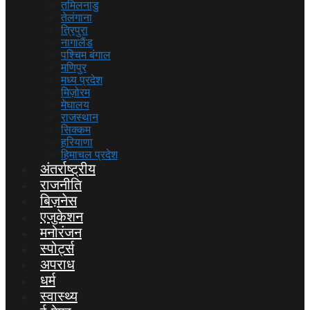
तमिलनाडु
तेलंगाना
त्रिपुरा
नागालैंड
पश्चिम बंगाल
मणिपुर
मध्य प्रदेश
मिज़ोरम
मेघालय
राजस्थान
सिक्कम
हरियाणा
हिमाचल प्रदेश
अंतर्राष्ट्रीय
राजनीति
बिज़नेस
एजुकेशन
मनोरंजन
स्पोर्ट्स
अपराध
धर्म
स्वास्थ्य