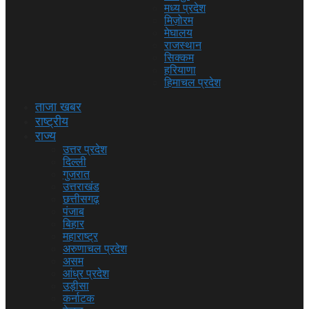
मध्य प्रदेश
मिज़ोरम
मेघालय
राजस्थान
सिक्कम
हरियाणा
हिमाचल प्रदेश
ताजा खबर
राष्ट्रीय
राज्य
उत्तर प्रदेश
दिल्ली
गुजरात
उत्तराखंड
छत्तीसगढ़
पंजाब
बिहार
महाराष्ट्र
अरुणाचल प्रदेश
असम
आंध्र प्रदेश
उड़ीसा
कर्नाटक