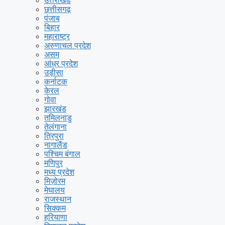
उत्तराखंड
छत्तीसगढ़
पंजाब
बिहार
महाराष्ट्र
अरुणाचल प्रदेश
असम
आंध्र प्रदेश
उड़ीसा
कर्नाटक
केरल
गोवा
झारखंड
तमिलनाडु
तेलंगाना
त्रिपुरा
नागालैंड
पश्चिम बंगाल
मणिपुर
मध्य प्रदेश
मिज़ोरम
मेघालय
राजस्थान
सिक्कम
हरियाणा