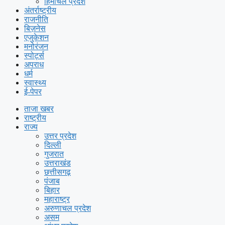
हिमाचल प्रदेश
अंतर्राष्ट्रीय
राजनीति
बिज़नेस
एजुकेशन
मनोरंजन
स्पोर्ट्स
अपराध
धर्म
स्वास्थ्य
ई-पेपर
ताजा खबर
राष्ट्रीय
राज्य
उत्तर प्रदेश
दिल्ली
गुजरात
उत्तराखंड
छत्तीसगढ़
पंजाब
बिहार
महाराष्ट्र
अरुणाचल प्रदेश
असम