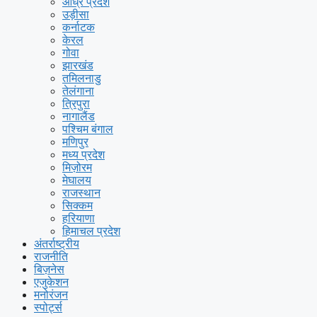
आंध्र प्रदेश
उड़ीसा
कर्नाटक
केरल
गोवा
झारखंड
तमिलनाडु
तेलंगाना
त्रिपुरा
नागालैंड
पश्चिम बंगाल
मणिपुर
मध्य प्रदेश
मिज़ोरम
मेघालय
राजस्थान
सिक्कम
हरियाणा
हिमाचल प्रदेश
अंतर्राष्ट्रीय
राजनीति
बिज़नेस
एजुकेशन
मनोरंजन
स्पोर्ट्स