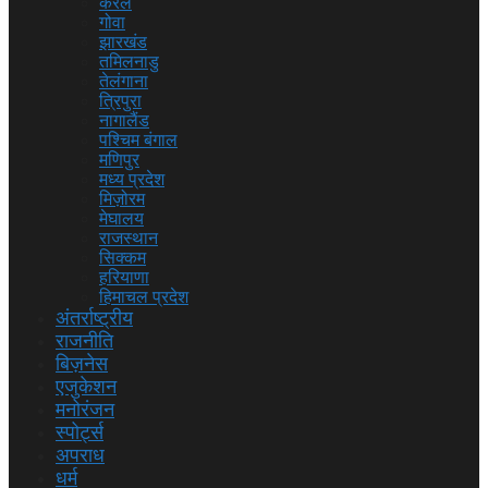
केरल
गोवा
झारखंड
तमिलनाडु
तेलंगाना
त्रिपुरा
नागालैंड
पश्चिम बंगाल
मणिपुर
मध्य प्रदेश
मिज़ोरम
मेघालय
राजस्थान
सिक्कम
हरियाणा
हिमाचल प्रदेश
अंतर्राष्ट्रीय
राजनीति
बिज़नेस
एजुकेशन
मनोरंजन
स्पोर्ट्स
अपराध
धर्म