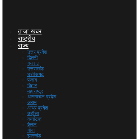
ताजा खबर
राष्ट्रीय
राज्य
उत्तर प्रदेश
दिल्ली
गुजरात
उत्तराखंड
छत्तीसगढ़
पंजाब
बिहार
महाराष्ट्र
अरुणाचल प्रदेश
असम
आंध्र प्रदेश
उड़ीसा
कर्नाटक
केरल
गोवा
झारखंड