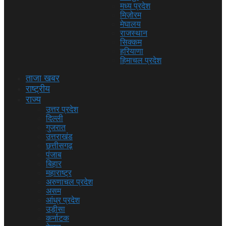
मध्य प्रदेश
मिज़ोरम
मेघालय
राजस्थान
सिक्कम
हरियाणा
हिमाचल प्रदेश
ताजा खबर
राष्ट्रीय
राज्य
उत्तर प्रदेश
दिल्ली
गुजरात
उत्तराखंड
छत्तीसगढ़
पंजाब
बिहार
महाराष्ट्र
अरुणाचल प्रदेश
असम
आंध्र प्रदेश
उड़ीसा
कर्नाटक