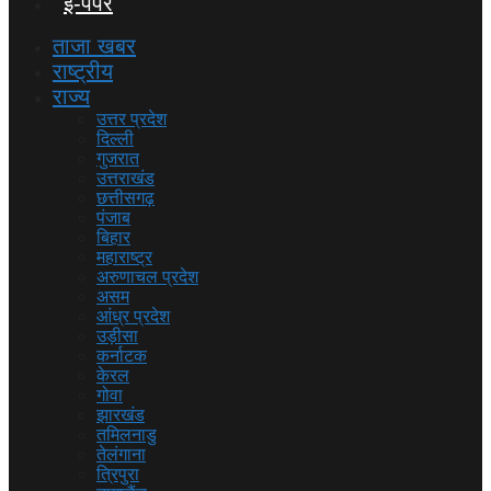
ई-पेपर
ताजा खबर
राष्ट्रीय
राज्य
उत्तर प्रदेश
दिल्ली
गुजरात
उत्तराखंड
छत्तीसगढ़
पंजाब
बिहार
महाराष्ट्र
अरुणाचल प्रदेश
असम
आंध्र प्रदेश
उड़ीसा
कर्नाटक
केरल
गोवा
झारखंड
तमिलनाडु
तेलंगाना
त्रिपुरा