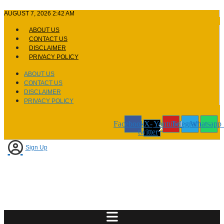
Skip
AUGUST 7, 2026 2:42 AM
to
content
ABOUT US
CONTACT US
DISCLAIMER
PRIVACY POLICY
ABOUT US
CONTACT US
DISCLAIMER
PRIVACY POLICY
Facebook
X-
Youtube
Telegram
Whatsapp
twitter
Sign Up