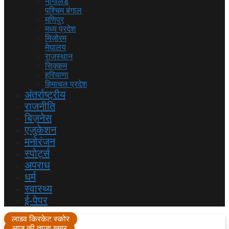
नागालैंड
पश्चिम बंगाल
मणिपुर
मध्य प्रदेश
मिज़ोरम
मेघालय
राजस्थान
सिक्कम
हरियाणा
हिमाचल प्रदेश
अंतर्राष्ट्रीय
राजनीति
बिज़नेस
एजुकेशन
मनोरंजन
स्पोर्ट्स
अपराध
धर्म
स्वास्थ्य
ई-पेपर
लाइव क्रिकेट स्कोर
आज की ताजा खबर