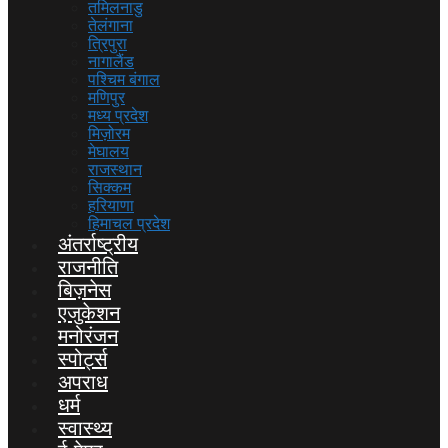
तमिलनाडु
तेलंगाना
त्रिपुरा
नागालैंड
पश्चिम बंगाल
मणिपुर
मध्य प्रदेश
मिज़ोरम
मेघालय
राजस्थान
सिक्कम
हरियाणा
हिमाचल प्रदेश
अंतर्राष्ट्रीय
राजनीति
बिज़नेस
एजुकेशन
मनोरंजन
स्पोर्ट्स
अपराध
धर्म
स्वास्थ्य