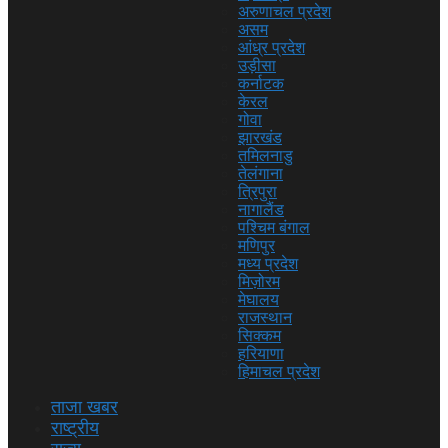
अरुणाचल प्रदेश
असम
आंध्र प्रदेश
उड़ीसा
कर्नाटक
केरल
गोवा
झारखंड
तमिलनाडु
तेलंगाना
त्रिपुरा
नागालैंड
पश्चिम बंगाल
मणिपुर
मध्य प्रदेश
मिज़ोरम
मेघालय
राजस्थान
सिक्कम
हरियाणा
हिमाचल प्रदेश
ताजा खबर
राष्ट्रीय