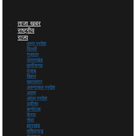
ताजा खबर
राष्ट्रीय
राज्य
उत्तर प्रदेश
दिल्ली
गुजरात
उत्तराखंड
छत्तीसगढ़
पंजाब
बिहार
महाराष्ट्र
अरुणाचल प्रदेश
असम
आंध्र प्रदेश
उड़ीसा
कर्नाटक
केरल
गोवा
झारखंड
तमिलनाडु