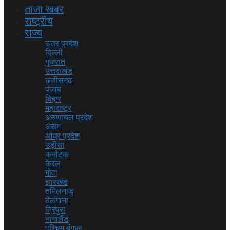
ताजा खबर
राष्ट्रीय
राज्य
उत्तर प्रदेश
दिल्ली
गुजरात
उत्तराखंड
छत्तीसगढ़
पंजाब
बिहार
महाराष्ट्र
अरुणाचल प्रदेश
असम
आंध्र प्रदेश
उड़ीसा
कर्नाटक
केरल
गोवा
झारखंड
तमिलनाडु
तेलंगाना
त्रिपुरा
नागालैंड
पश्चिम बंगाल