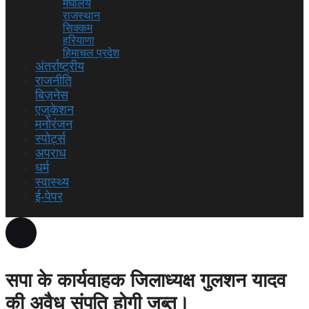
मेघालय
राजस्थान
सिक्कम
हरियाणा
हिमाचल प्रदेश
अंतर्राष्ट्रीय
राजनीति
बिज़नेस
एजुकेशन
मनोरंजन
स्पोर्ट्स
अपराध
धर्म
स्वास्थ्य
ई-पेपर
सपा के कार्यवाहक जिलाध्यक्ष गुलशन यादव
की अवैध संपति होगी जब्त।