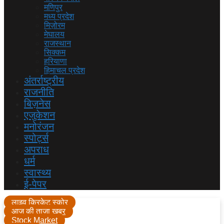
मणिपुर
मध्य प्रदेश
मिज़ोरम
मेघालय
राजस्थान
सिक्कम
हरियाणा
हिमाचल प्रदेश
अंतर्राष्ट्रीय
राजनीति
बिज़नेस
एजुकेशन
मनोरंजन
स्पोर्ट्स
अपराध
धर्म
स्वास्थ्य
ई-पेपर
लाइव क्रिकेट स्कोर
आज की ताजा खबर
Stock Market