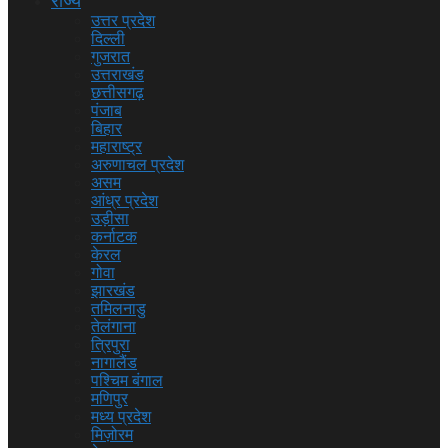
राज्य
उत्तर प्रदेश
दिल्ली
गुजरात
उत्तराखंड
छत्तीसगढ़
पंजाब
बिहार
महाराष्ट्र
अरुणाचल प्रदेश
असम
आंध्र प्रदेश
उड़ीसा
कर्नाटक
केरल
गोवा
झारखंड
तमिलनाडु
तेलंगाना
त्रिपुरा
नागालैंड
पश्चिम बंगाल
मणिपुर
मध्य प्रदेश
मिज़ोरम