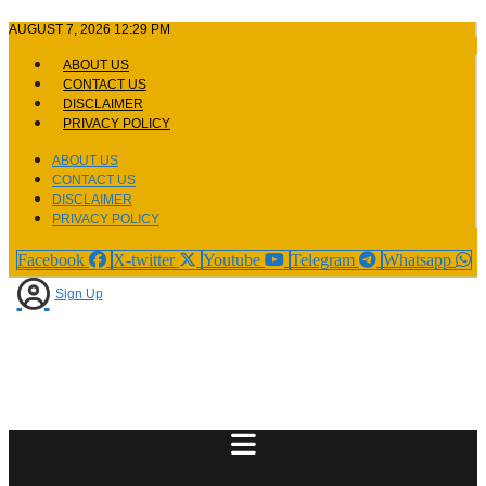
Skip
AUGUST 7, 2026 12:29 PM
to
content
ABOUT US
CONTACT US
DISCLAIMER
PRIVACY POLICY
ABOUT US
CONTACT US
DISCLAIMER
PRIVACY POLICY
Facebook
X-twitter
Youtube
Telegram
Whatsapp
Sign Up