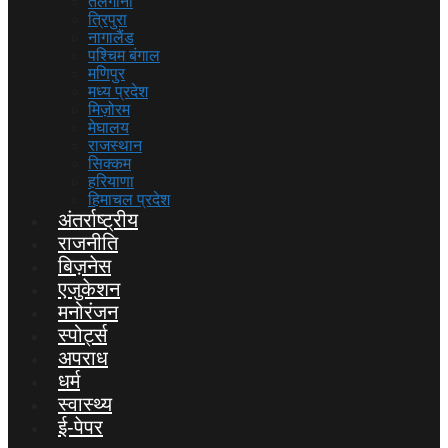
तेलंगाना
त्रिपुरा
नागालैंड
पश्चिम बंगाल
मणिपुर
मध्य प्रदेश
मिज़ोरम
मेघालय
राजस्थान
सिक्कम
हरियाणा
हिमाचल प्रदेश
अंतर्राष्ट्रीय
राजनीति
बिज़नेस
एजुकेशन
मनोरंजन
स्पोर्ट्स
अपराध
धर्म
स्वास्थ्य
ई-पेपर